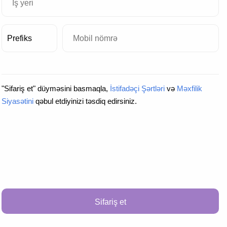
"Sifariş et" düyməsini basmaqla,
İstifadəçi Şərtləri
və
Məxfilik
Siyasətini
qəbul etdiyinizi təsdiq edirsiniz.
Sifariş et