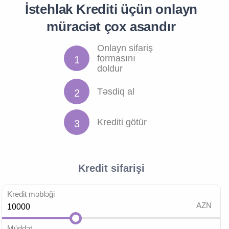
İstehlak Krediti üçün onlayn
müraciət çox asandır
Onlayn sifariş
formasını
1
doldur
Təsdiq al
2
Krediti götür
3
Kredit sifarişi
Kredit məbləği
AZN
Müddət