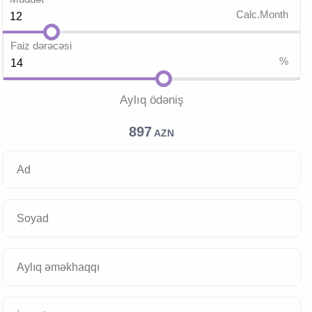
Calc.month
Faiz dərəcəsi
%
Aylıq ödəniş
897
AZN