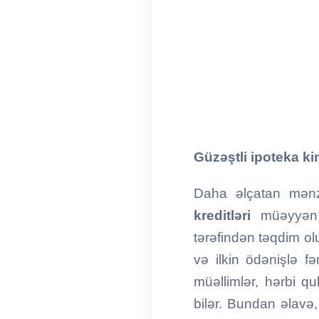
Güzəştli ipoteka kim
Daha əlçatan mənz
kreditləri
müəyyən
tərəfindən təqdim olu
və ilkin ödənişlə fə
müəllimlər, hərbi qu
bilər. Bundan əlavə