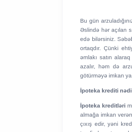
Bu gün arzuladığını
Əslində hər açılan
edə bilərsiniz. Səbə
ortaqdır. Çünki eh
əmlakı satın alara
azalır, həm də arz
götürməyə imkan y
İpoteka krediti nəd
İpoteka kreditləri
m
almağa imkan verən 
çıxış edir, yəni kr