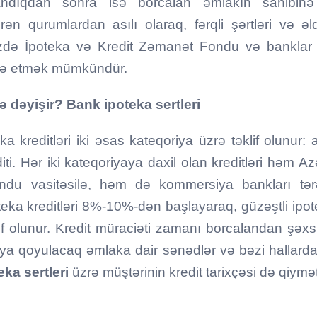
andıqdan sonra isə borcalan əmlakın sahibinə ç
n qurumlardan asılı olaraq, fərqli şərtləri və ə
də İpoteka və Kredit Zəmanət Fondu və banklar 
əldə etmək mümkündür.
cə dəyişir? Bank ipoteka sertleri
 kreditləri iki əsas kateqoriya üzrə təklif olunur: a
diti. Hər iki kateqoriyaya daxil olan kreditləri həm 
ndu vasitəsilə, həm də kommersiya bankları tər
ka kreditləri 8%-10%-dən başlayaraq, güzəştli ipote
f olunur. Kredit müraciəti zamanı borcalandan şəxs
aya qoyulacaq əmlaka dair sənədlər və bəzi hallarda z
eka sertleri
üzrə müştərinin kredit tarixçəsi də qiymətl