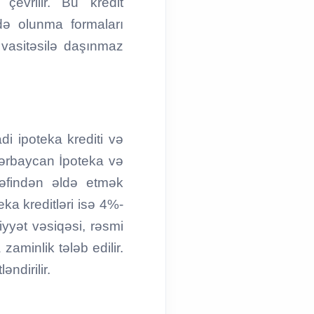
evrilir. Bu kredit
ldə olunma formaları
vasitəsilə daşınmaz
di ipoteka krediti və
Azərbaycan İpoteka və
əfindən əldə etmək
ka kreditləri isə 4%-
iyyət vəsiqəsi, rəsmi
aminlik tələb edilir.
əndirilir.