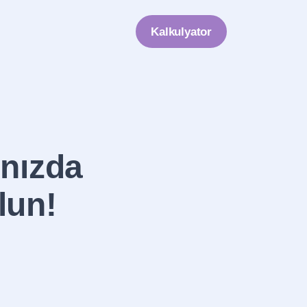
Kalkulyator
ınızda
lun!