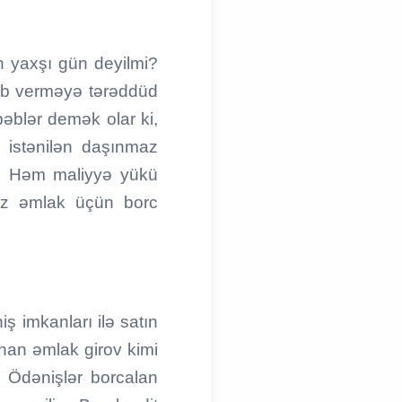
n yaxşı gün deyilmi?
ab verməyə tərəddüd
bəblər demək olar ki,
 istənilən daşınmaz
r. Həm maliyyə yükü
maz əmlak üçün borc
ş imkanları ilə satın
nan əmlak girov kimi
. Ödənişlər borcalan