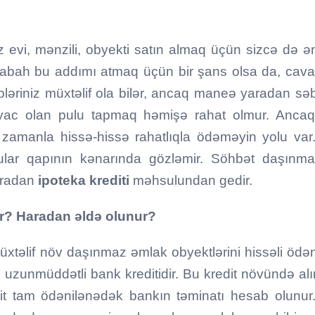
z evi, mənzili, obyekti satın almaq üçün sizcə də ə
 sabah bu addımı atmaq üçün bir şans olsa da, cav
bləriniz müxtəlif ola bilər, ancaq maneə yaradan sə
tiyac olan pulu tapmaq həmişə rahat olmur. Ancaq
q zamanla hissə-hissə rahatlıqla ödəməyin yolu va
ular qapının kənarında gözləmir. Söhbət daşın
aradan
ipoteka krediti
məhsulundan gedir.
ir? Haradan əldə olunur?
üxtəlif növ daşınmaz əmlak obyektlərini hissəli ödəni
uzunmüddətli bank kreditidir. Bu kredit növündə alı
edit tam ödənilənədək bankın təminatı hesab olunur