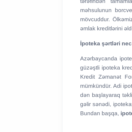
tərəfindən tamaml
məhsulunun borcverə
mövcuddur. Ölkəmiz
əmlak kreditlərini 
İpoteka şərtləri ne
Azərbaycanda ipoteka
güzəştli ipoteka kre
Kredit Zəmanət Fo
mümkündür. Adi ipote
dən başlayaraq təkli
gəlir sənədi, ipotek
Bundan başqa,
ipot