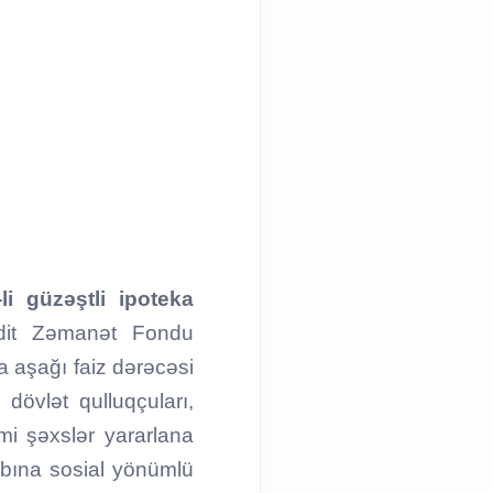
li güzəştli ipoteka
dit Zəmanət Fondu
ha aşağı faiz dərəcəsi
 dövlət qulluqçuları,
imi şəxslər yararlana
abına sosial yönümlü