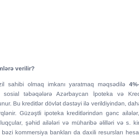
lərə verilir?
il sahibi olmaq imkanı yaratmaq məqsədilə
4%-
 sosial təbəqələrə Azərbaycan İpoteka və Kre
nur. Bu kreditlər dövlət dəstəyi ilə verildiyindən, da
rqlənir. Güzəştli ipoteka kreditlərindən gənc ailələr,
lluqçular, şəhid ailələri və müharibə əlilləri və s. k
, bəzi kommersiya bankları da daxili resursları hes