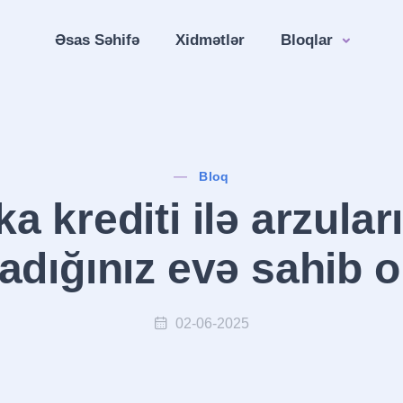
Əsas Səhifə
Xidmətlər
Bloqlar
Bloq
ka krediti ilə arzular
adığınız evə sahib o
02-06-2025