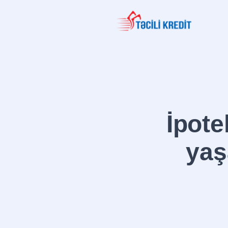
İpote
yaş