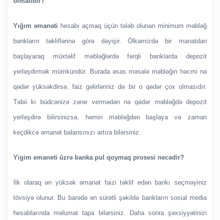
olmalıdır?
Yığım əmanəti
hesabı açmaq üçün tələb olunan minimum məbləğ
bankların təkliflərinə görə dəyişir. Ölkəmizdə bir manatdan
başlayaraq müxtəlif məbləğlərdə fərqli banklarda depozit
yerləşdirmək mümkündür. Burada əsas məsələ məbləğin həcmi nə
qədər yüksəkdirsə, faiz gəlirləriniz də bir o qədər çox olmasıdır.
Təbii ki büdcənizə zərər vermədən nə qədər məbləğdə depozit
yerləşdirə bilirsinizsə, həmin məbləğdən başlaya və zaman
keçdikcə əmanət balansınızı artıra bilərsiniz.
Yigim emaneti üzrə banka pul qoymaq prosesi necədir?
İlk olaraq ən yüksək əmanət faizi təklif edən bankı seçməyiniz
tövsiyə olunur. Bu barədə ən sürətli şəkildə bankların sosial media
hesablarında məlumat tapa bilərsiniz. Daha sonra şəxsiyyətinizi