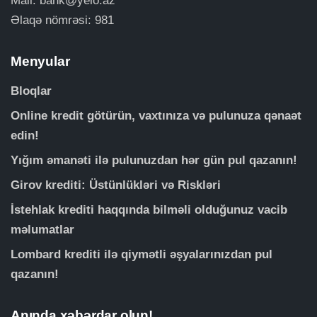
Mail:
bank@yelo.az
Əlaqə nömrəsi: 981
Menyular
Bloqlar
Online kredit götürün, vaxtınıza və pulunuza qənaət
edin!
Yığım əmanəti ilə pulunuzdan hər gün pul qazanın!
Girov krediti: Üstünlükləri və Riskləri
İstehlak krediti haqqında bilməli olduğunuz vacib
məlumatlar
Lombard krediti ilə qiymətli əşyalarınızdan pul
qazanın!
Anında xəbərdar olun!