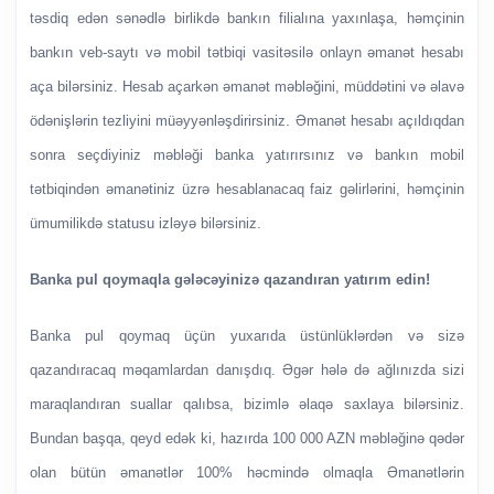
təsdiq edən sənədlə birlikdə bankın filialına yaxınlaşa, həmçinin
bankın veb-saytı və mobil tətbiqi vasitəsilə onlayn əmanət hesabı
aça bilərsiniz. Hesab açarkən əmanət məbləğini, müddətini və əlavə
ödənişlərin tezliyini müəyyənləşdirirsiniz. Əmanət hesabı açıldıqdan
sonra seçdiyiniz məbləği banka yatırırsınız və bankın mobil
tətbiqindən əmanətiniz üzrə hesablanacaq faiz gəlirlərini, həmçinin
ümumilikdə statusu izləyə bilərsiniz.
Banka pul qoymaqla gələcəyinizə qazandıran yatırım edin!
Banka pul qoymaq üçün yuxarıda üstünlüklərdən və sizə
qazandıracaq məqamlardan danışdıq. Əgər hələ də ağlınızda sizi
maraqlandıran suallar qalıbsa, bizimlə əlaqə saxlaya bilərsiniz.
Bundan başqa, qeyd edək ki, hazırda 100 000 AZN məbləğinə qədər
olan bütün əmanətlər 100% həcmində olmaqla Əmanətlərin