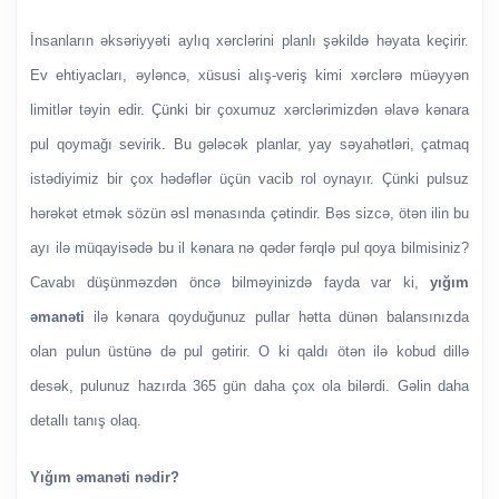
İnsanların əksəriyyəti aylıq xərclərini planlı şəkildə həyata keçirir.
Ev ehtiyacları, əyləncə, xüsusi alış-veriş kimi xərclərə müəyyən
limitlər təyin edir. Çünki bir çoxumuz xərclərimizdən əlavə kənara
pul qoymağı sevirik. Bu gələcək planlar, yay səyahətləri, çatmaq
istədiyimiz bir çox hədəflər üçün vacib rol oynayır. Çünki pulsuz
hərəkət etmək sözün əsl mənasında çətindir. Bəs sizcə, ötən ilin bu
ayı ilə müqayisədə bu il kənara nə qədər fərqlə pul qoya bilmisiniz?
Cavabı düşünməzdən öncə bilməyinizdə fayda var ki,
yığım
əmanəti
ilə kənara qoyduğunuz pullar hətta dünən balansınızda
olan pulun üstünə də pul gətirir. O ki qaldı ötən ilə kobud dillə
desək, pulunuz hazırda 365 gün daha çox ola bilərdi. Gəlin daha
detallı tanış olaq.
Yığım əmanəti nədir?