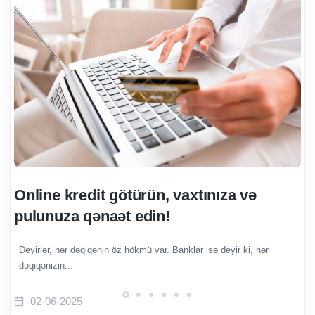
Online kredit götürün, vaxtınıza və
pulunuza qənaət edin!
Deyirlər, hər dəqiqənin öz hökmü var. Banklar isə deyir ki, hər
dəqiqənizin...
02-06-2025