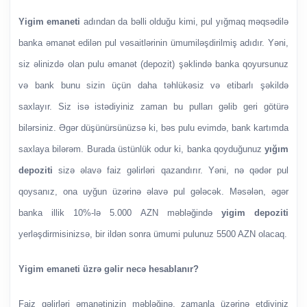
Yigim emaneti
adından da bəlli olduğu kimi, pul yığmaq məqsədilə
banka əmanət edilən pul vəsaitlərinin ümumiləşdirilmiş adıdır. Yəni,
siz əlinizdə olan pulu əmanət (depozit) şəklində banka qoyursunuz
və bank bunu sizin üçün daha təhlükəsiz və etibarlı şəkildə
saxlayır. Siz isə istədiyiniz zaman bu pulları gəlib geri götürə
bilərsiniz. Əgər düşünürsünüzsə ki, bəs pulu evimdə, bank kartımda
saxlaya bilərəm. Burada üstünlük odur ki, banka qoyduğunuz
yığım
depoziti
sizə əlavə faiz gəlirləri qazandırır. Yəni, nə qədər pul
qoysanız, ona uyğun üzərinə əlavə pul gələcək. Məsələn, əgər
banka illik 10%-lə 5.000 AZN məbləğində
yigim depoziti
yerləşdirmisinizsə, bir ildən sonra ümumi pulunuz 5500 AZN olacaq.
Yigim emaneti üzrə gəlir necə hesablanır?
Faiz gəlirləri əmanətinizin məbləğinə, zamanla üzərinə etdiyiniz