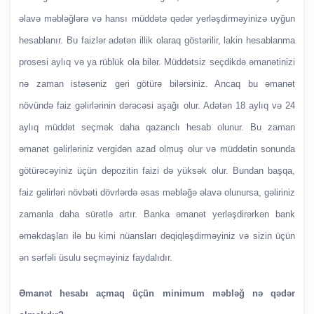
əlavə məbləğlərə və hansı müddətə qədər yerləşdirməyinizə uyğun
hesablanır. Bu faizlər adətən illik olaraq göstərilir, lakin hesablanma
prosesi aylıq və ya rüblük ola bilər. Müddətsiz seçdikdə əmanətinizi
nə zaman istəsəniz geri götürə bilərsiniz. Ancaq bu əmanət
növündə faiz gəlirlərinin dərəcəsi aşağı olur. Adətən 18 aylıq və 24
aylıq müddət seçmək daha qazanclı hesab olunur. Bu zaman
əmanət gəlirləriniz vergidən azad olmuş olur və müddətin sonunda
götürəcəyiniz üçün depozitin faizi də yüksək olur. Bundan başqa,
faiz gəlirləri növbəti dövrlərdə əsas məbləğə əlavə olunursa, gəliriniz
zamanla daha sürətlə artır. Banka əmanət yerləşdirərkən bank
əməkdaşları ilə bu kimi nüansları dəqiqləşdirməyiniz və sizin üçün
ən sərfəli üsulu seçməyiniz faydalıdır.
Əmanət hesabı açmaq üçün minimum məbləğ nə qədər