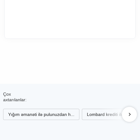
Çox
axtarılanlar:
Yığım əmanəti ilə pulunuzdan h...
Lombard krediti ilə qiymətli 