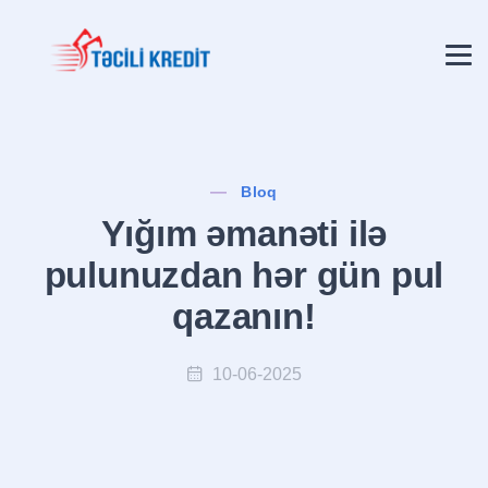
Bloq
Yığım əmanəti ilə
pulunuzdan hər gün pul
qazanın!
10-06-2025